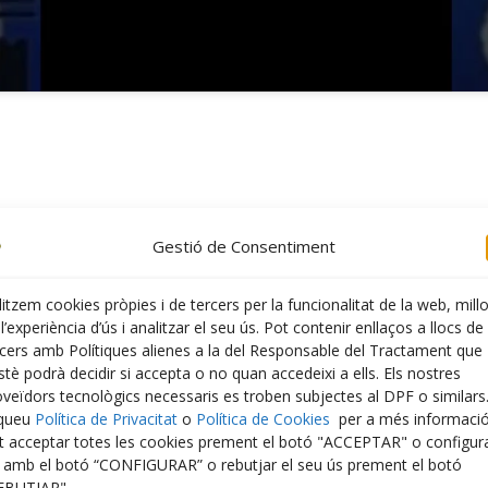
Gestió de Consentiment
litzem cookies pròpies i de tercers per la funcionalitat de la web, mill
l’experiència d’ús i analitzar el seu ús. Pot contenir enllaços a llocs de
rcers amb Polítiques alienes a la del Responsable del Tractament que
tè podrà decidir si accepta o no quan accedeixi a ells. Els nostres
oveïdors tecnològics necessaris es troben subjectes al DPF o similars
iqueu
Política de Privacitat
o
Política de Cookies
per a més informació
t acceptar totes les cookies prement el botó "ACCEPTAR" o configur
s amb el botó “CONFIGURAR” o rebutjar el seu ús prement el botó
EBUTJAR".