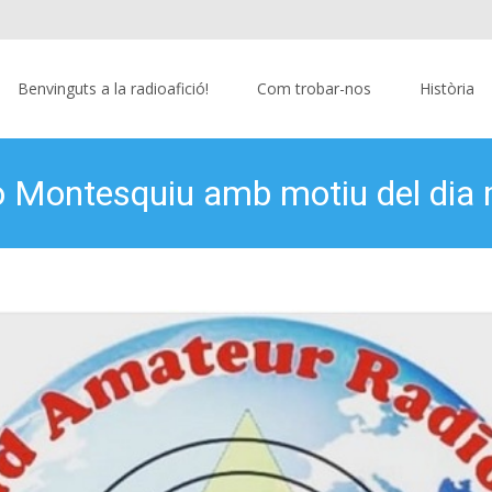
Benvinguts a la radioafició!
Com trobar-nos
Història
 Montesquiu amb motiu del dia mu