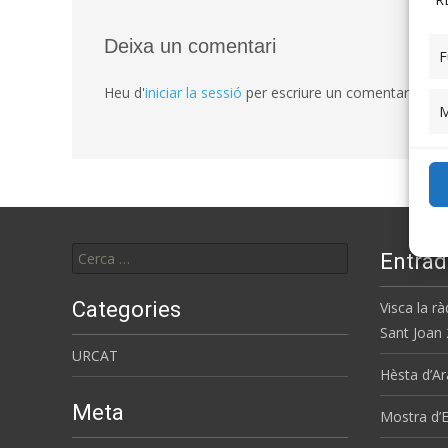
Deixa un comentari
F
Heu d'
iniciar la sessió
per escriure un comentari.
M
Cerca:
Entrad
Categories
Visca la rà
Sant Joan
URCAT
Hèsta d’Ar
Meta
Mostra d’E