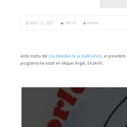
abril 18, 2021
URCAT
admin
Amb motiu del
Dia Mundial de la Radioafició
, el presiden
programa ha estat en Miquel Àngel, EA3AYR.