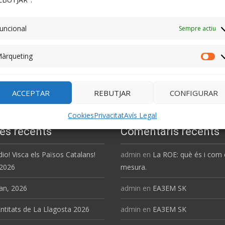
uncional
Sempre actiu
àrqueting
Mà
ACCEPTAR
REBUTJAR
CONFIGURAR
Cookies
Privacitat
Avís Legal
es recents
Comentaris recents
dio! Visca els Països Catalans!
admin
en
La ROE: què és i com 
 2026
mesura.
an, 2026
admin
en
EA3EM SK
ntitats de La Llagosta 2026
admin
en
EA3EM SK