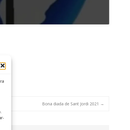
ora
Bona diada de Sant Jordi 2021
→
.
.
ar-