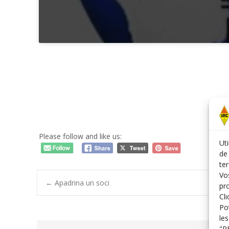
Please follow and like us:
Uti
de 
te
Vos
Post
←
Apadrina un soci
pr
Cl
Po
navigation
le
"R