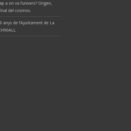
ap a on va l’univers? Origen,
 final del cosmos.
0 anys de l’Ajuntament de La
 EH90ALL