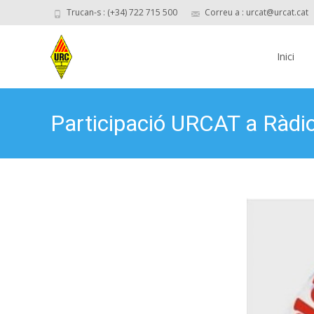
Trucan-s : (+34) 722 715 500
Correu a : urcat@urcat.cat
Skip
to
Inici
content
Participació URCAT a Ràdio