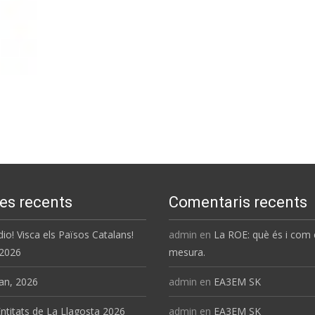
es recents
Comentaris recents
dio! Visca els Països Catalans!
admin
en
La ROE: què és i com 
 2026
mesura.
an, 2026
admin
en
EA3EM SK
ntitats de La Llagosta 2026
admin
en
EA3EM SK