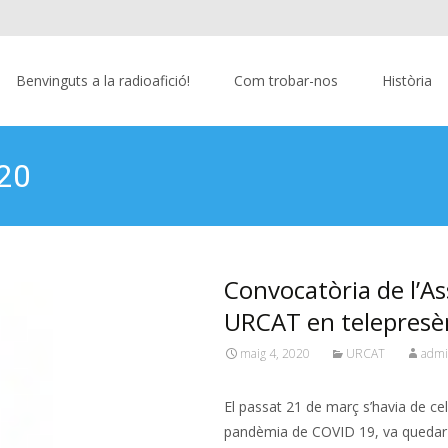
Benvinguts a la radioafició!
Com trobar-nos
Història
020
Convocatòria de l’A
URCAT en telepresè
maig 4, 2020
URCAT
adm
El passat 21 de març s’havia de ce
pandèmia de COVID 19, va quedar 