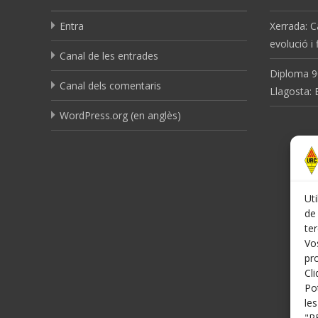
Entra
Xerrada: C
evolució i
Canal de les entrades
Diploma 9
Canal dels comentaris
Llagosta:
WordPress.org (en anglès)
Uti
de 
te
Vos
pr
Cl
Po
le
"R