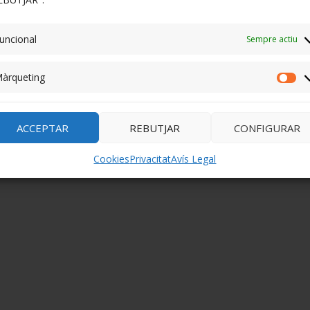
uncional
Sempre actiu
àrqueting
Mà
ACCEPTAR
REBUTJAR
CONFIGURAR
Cookies
Privacitat
Avís Legal