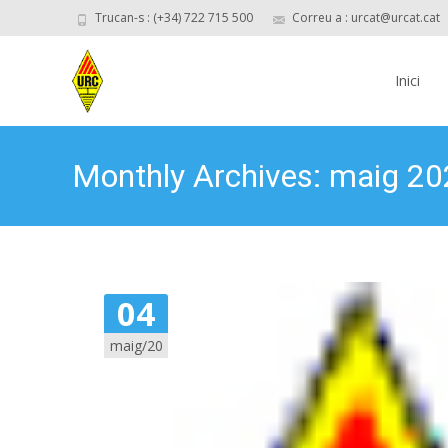
Trucan-s : (+34) 722 715 500
Correu a : urcat@urcat.cat
Skip
to
Inici
content
Monthly Archives: maig 2
04
maig/20