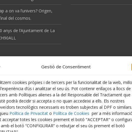
ap a on va l’univers? Origen,
 final del cosmos.
0 anys de l’Ajuntament de La
 EH90ALL
Gestió de Consentiment
litzem cookies pròpies i de tercers per la funcionalitat de la web, mill
l’experiència d’ús i analitzar el seu ús. Pot contenir enllaços a llocs de
rcers amb Polítiques alienes a la del Responsable del Tractament que
tè podrà decidir si accepta o no quan accedeixi a ells. Els nostres
oveïdors tecnològics necessaris es troben subjectes al DPF o similars
iqueu
Política de Privacitat
o
Política de Cookies
per a més informació
t acceptar totes les cookies prement el botó "ACCEPTAR" o configur
s amb el botó “CONFIGURAR” o rebutjar el seu ús prement el botó
EBUTJAR".