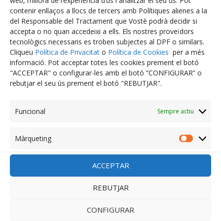
web, millora de l’experiència d’ús i analitzar el seu ús. Pot
contenir enllaços a llocs de tercers amb Polítiques alienes a la
novembre 2023
del Responsable del Tractament que Vostè podrà decidir si
accepta o no quan accedeixi a ells. Els nostres proveïdors
octubre 2023
tecnològics necessaris es troben subjectes al DPF o similars.
Cliqueu
Política de Privacitat
o
Política de Cookies
per a més
setembre 2023
informació. Pot acceptar totes les cookies prement el botó
"ACCEPTAR" o configurar-les amb el botó “CONFIGURAR” o
agost 2023
rebutjar el seu ús prement el botó "REBUTJAR".
juliol 2023
Funcional
Sempre actiu
juny 2023
abril 2023
Màrqueting
Màrquet
març 2023
ACCEPTAR
febrer 2023
REBUTJAR
desembre 2022
CONFIGURAR
novembre 2022