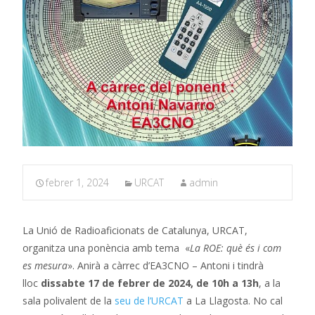
febrer 1, 2024
URCAT
admin
La Unió de Radioaficionats de Catalunya, URCAT,
organitza una ponència amb tema «
La ROE: què és i com
es mesura
». Anirà a càrrec d’EA3CNO – Antoni i tindrà
lloc
dissabte 17 de febrer de 2024, de 10h a 13h
, a la
sala polivalent de la
seu de l’URCAT
a La Llagosta. No cal