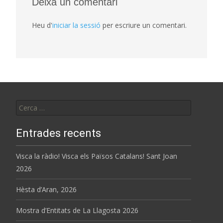
Deixa un comentari
Heu d'
iniciar la sessió
per escriure un comentari.
Cerca:
Entrades recents
Visca la ràdio! Visca els Països Catalans! Sant Joan
2026
Hèsta d’Aran, 2026
Mostra d’Entitats de La Llagosta 2026