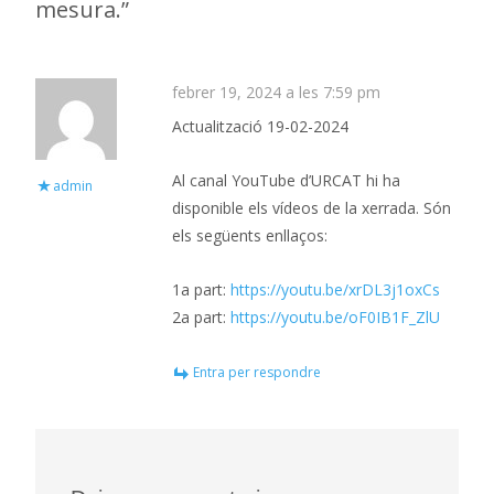
mesura.
”
febrer 19, 2024 a les 7:59 pm
Actualització 19-02-2024
Al canal YouTube d’URCAT hi ha
admin
disponible els vídeos de la xerrada. Són
els següents enllaços:
1a part:
https://youtu.be/xrDL3j1oxCs
2a part:
https://youtu.be/oF0IB1F_ZlU
Entra per respondre