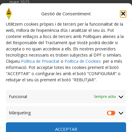
maig 2025
Gestió de Consentiment
abril 2025
Utilitzem cookies pròpies i de tercers per la funcionalitat de la
març 2025
web, millora de l’experiència d’ús i analitzar el seu ús. Pot
contenir enllaços a llocs de tercers amb Polítiques alienes a la
febrer 2025
del Responsable del Tractament que Vostè podrà decidir si
accepta o no quan accedeixi a ells. Els nostres proveïdors
gener 2025
tecnològics necessaris es troben subjectes al DPF o similars.
Cliqueu
Política de Privacitat
o
Política de Cookies
per a més
desembre 2024
informació. Pot acceptar totes les cookies prement el botó
"ACCEPTAR" o configurar-les amb el botó “CONFIGURAR” o
novembre 2024
rebutjar el seu ús prement el botó "REBUTJAR".
octubre 2024
Funcional
Sempre actiu
setembre 2024
Màrqueting
juliol 2024
Màrquet
juny 2024
ACCEPTAR