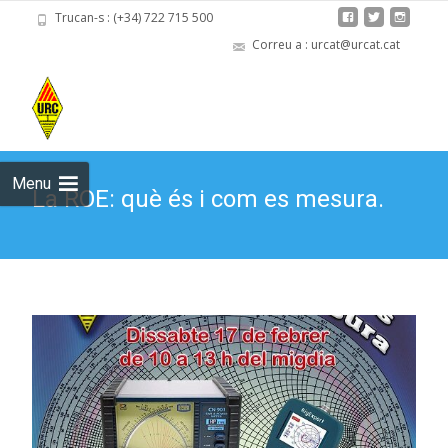
Trucan-s : (+34) 722 715 500
Correu a : urcat@urcat.cat
Skip
to
cont
Menu
La ROE: què és i com es mesura.