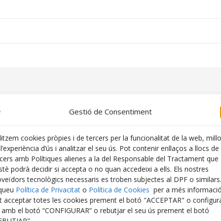
Gestió de Consentiment
litzem cookies pròpies i de tercers per la funcionalitat de la web, mill
l’experiència d’ús i analitzar el seu ús. Pot contenir enllaços a llocs de
rcers amb Polítiques alienes a la del Responsable del Tractament que
tè podrà decidir si accepta o no quan accedeixi a ells. Els nostres
oveïdors tecnològics necessaris es troben subjectes al DPF o similars
iqueu
Política de Privacitat
o
Política de Cookies
per a més informació
t acceptar totes les cookies prement el botó "ACCEPTAR" o configur
es recents
Comentaris recents
s amb el botó “CONFIGURAR” o rebutjar el seu ús prement el botó
EBUTJAR".