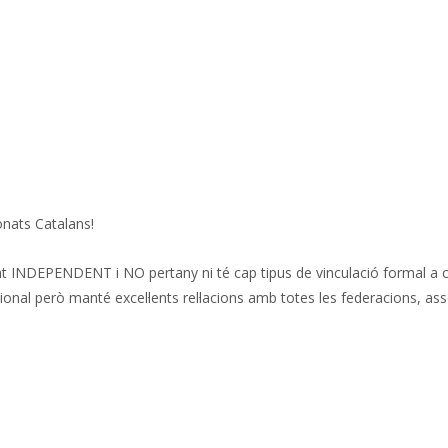
onats Catalans!
 INDEPENDENT i NO pertany ni té cap tipus de vinculació formal a cap
acional però manté excel·lents rel·lacions amb totes les federacions, a