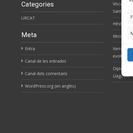
Categories
Visca la rà
Sant Joan
F
URCAT
Hèsta d’Ar
M
Meta
Mostra d’E
Entra
Xerrada: C
evolució i
Canal de les entrades
Diploma 9
Canal dels comentaris
Llagosta:
WordPress.org (en anglès)