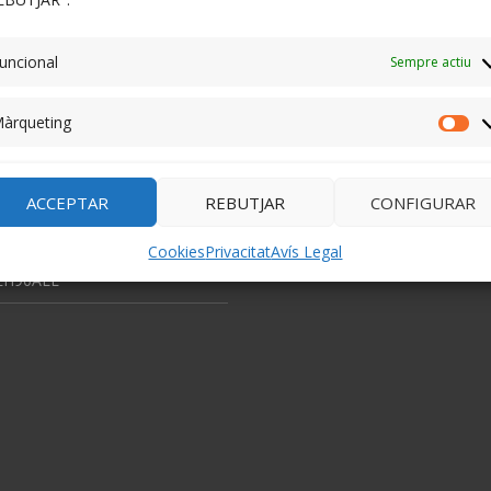
dio! Visca els Països Catalans!
admin
en
La ROE: què és i com 
 2026
mesura.
uncional
Sempre actiu
an, 2026
admin
en
EA3EM SK
àrqueting
ntitats de La Llagosta 2026
admin
en
EA3EM SK
Mà
ap a on va l’univers? Origen,
ACCEPTAR
REBUTJAR
CONFIGURAR
 final del cosmos.
Cookies
Privacitat
Avís Legal
0 anys de l’Ajuntament de La
 EH90ALL