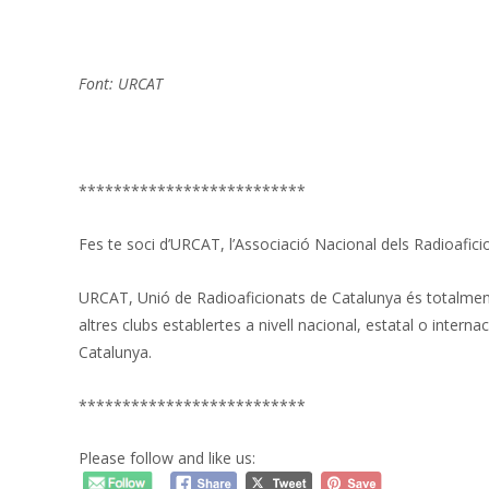
Font: URCAT
**************************
Fes te soci d’URCAT, l’Associació Nacional dels Radioafici
URCAT, Unió de Radioaficionats de Catalunya és totalment
altres clubs establertes a nivell nacional, estatal o intern
Catalunya.
**************************
Please follow and like us: