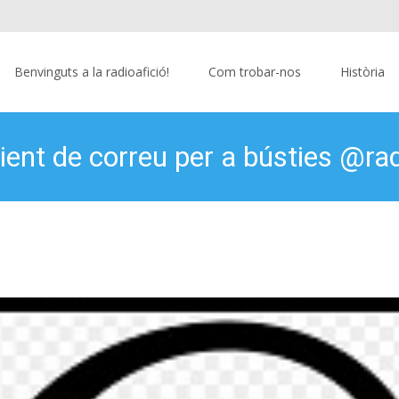
Benvinguts a la radioafició!
Com trobar-nos
Història
ient de correu per a bústies @rad