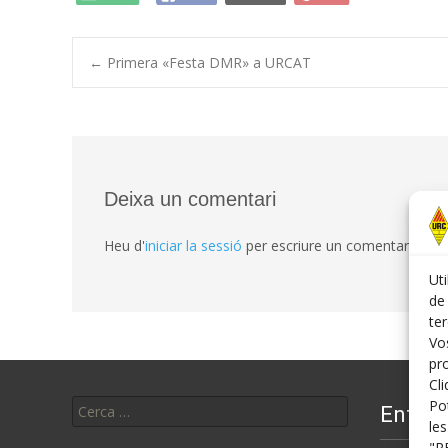
Post
←
Primera «Festa DMR» a URCAT
navigation
Deixa un comentari
Heu d'
iniciar la sessió
per escriure un comentari.
Uti
de 
te
Vos
pr
Cl
Cerca:
Po
Entrad
le
"R