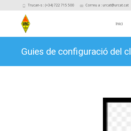
Trucan-s : (+34) 722 715 500
Correu a : urcat@urcat.cat
Skip
to
Inici
content
Guies de configuració del cl
@urcat.cat