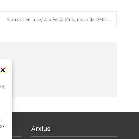
Nou èxit en la segona Festa d’Instal·lació de DMR
→
ora
.
.
ar-
Arxius