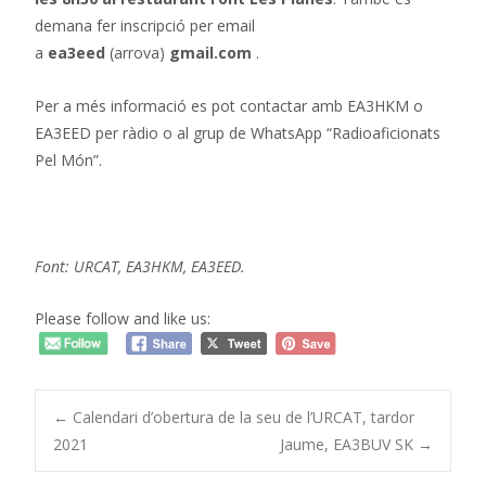
demana fer inscripció per email
a
ea3eed
(arrova)
gmail.com
.
Per a més informació es pot contactar amb EA3HKM o
EA3EED per ràdio o al grup de WhatsApp “Radioaficionats
Pel Món”.
Font: URCAT, EA3HKM, EA3EED.
Please follow and like us:
Post
←
Calendari d’obertura de la seu de l’URCAT, tardor
2021
Jaume, EA3BUV SK
→