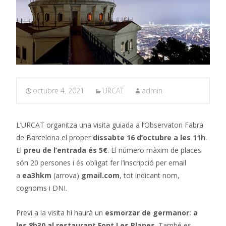
octubre 4, 2021
URCAT
admin
L’URCAT organitza una visita guiada a l’Observatori Fabra
de Barcelona el proper
dissabte 16 d’octubre a les 11h
.
El
preu de l’entrada és 5€
. El número màxim de places
són 20 persones i és obligat fer l’inscripció per email
a
ea3hkm
(arrova)
gmail.com
, tot indicant nom,
cognoms i DNI.
Previ a la visita hi haurà un
esmorzar de germanor: a
les 8h30 al restaurant Font Les Planes
. També es