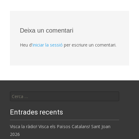
navigation
Deixa un comentari
Heu d'
iniciar la sessió
per escriure un comentari.
Cerca:
Entrades recents
Visca la ràdio! Visca els Països Catalans! Sant Joan
2026