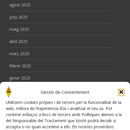
agost 2025
juny 2025
maig 2025
abril 2025
març 2025
febrer 2025
gener 2025
desembre 2024
Gestió de Consentiment
novembre 2024
Utilitzem cookies pròpies i de tercers per la funcionalitat de la
web, millora de l’experiència d’ús i analitzar el seu ús. Pot
octubre 2024
contenir enllaços a llocs de tercers amb Polítiques alienes a la
del Responsable del Tractament que Vostè podrà decidir si
setembre 2024
accepta o no quan accedeixi a ells. Els nostres proveïdors