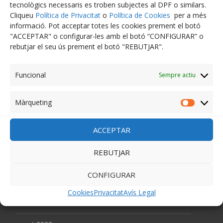
tecnològics necessaris es troben subjectes al DPF o similars.
juliol 2024
Cliqueu
Política de Privacitat
o
Política de Cookies
per a més
informació. Pot acceptar totes les cookies prement el botó
juny 2024
"ACCEPTAR" o configurar-les amb el botó “CONFIGURAR” o
rebutjar el seu ús prement el botó "REBUTJAR".
abril 2024
Funcional
Sempre actiu
març 2024
febrer 2024
Màrqueting
Màrquet
gener 2024
ACCEPTAR
desembre 2023
REBUTJAR
novembre 2023
CONFIGURAR
octubre 2023
Cookies
Privacitat
Avís Legal
setembre 2023