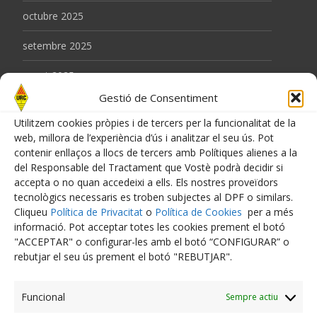
octubre 2025
setembre 2025
agost 2025
Gestió de Consentiment
juny 2025
Utilitzem cookies pròpies i de tercers per la funcionalitat de la
maig 2025
web, millora de l’experiència d’ús i analitzar el seu ús. Pot
contenir enllaços a llocs de tercers amb Polítiques alienes a la
abril 2025
del Responsable del Tractament que Vostè podrà decidir si
accepta o no quan accedeixi a ells. Els nostres proveïdors
març 2025
tecnològics necessaris es troben subjectes al DPF o similars.
Cliqueu
Política de Privacitat
o
Política de Cookies
per a més
febrer 2025
informació. Pot acceptar totes les cookies prement el botó
"ACCEPTAR" o configurar-les amb el botó “CONFIGURAR” o
gener 2025
rebutjar el seu ús prement el botó "REBUTJAR".
desembre 2024
Funcional
Sempre actiu
novembre 2024