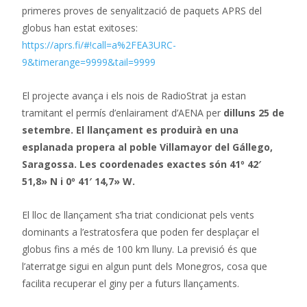
primeres proves de senyalització de paquets APRS del
globus han estat exitoses:
https://aprs.fi/#!call=a%2FEA3URC-
9&timerange=9999&tail=9999
El projecte avança i els nois de RadioStrat ja estan
tramitant el permís d’enlairament d’AENA per
dilluns 25 de
setembre. El llançament es produirà en una
esplanada propera al poble Villamayor del Gállego,
Saragossa. Les coordenades exactes són 41º 42′
51,8» N i 0º 41′ 14,7» W.
El lloc de llançament s’ha triat condicionat pels vents
dominants a l’estratosfera que poden fer desplaçar el
globus fins a més de 100 km lluny. La previsió és que
l’aterratge sigui en algun punt dels Monegros, cosa que
facilita recuperar el giny per a futurs llançaments.