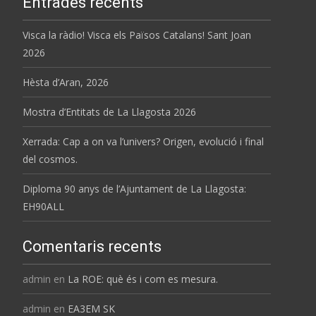
Entrades recents
Visca la ràdio! Visca els Països Catalans! Sant Joan
2026
Hèsta d’Aran, 2026
Mostra d’Entitats de La Llagosta 2026
Xerrada: Cap a on va l’univers? Origen, evolució i final
del cosmos.
Diploma 90 anys de l’Ajuntament de La Llagosta:
EH90ALL
Comentaris recents
admin
en
La ROE: què és i com es mesura.
admin
en
EA3EM SK