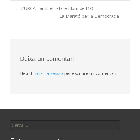
Post
←
L’URCAT amb el referèndum de l’1O
La Marató per la Democràcia
→
navigation
Deixa un comentari
Heu d'
iniciar la sessió
per escriure un comentari.
Cerca: