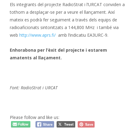
Els integrants del projecte RadioStrat i l’URCAT conviden a
tothom a desplaçar-se per a veure el llançament. Així
mateix es podrà fer seguiment a través dels equips de
radioaficionats sintonitzats a 144,800 MHz i també via
web
http://www.aprs.fi/
amb l’indicatiu EA3URC-9.
Enhorabona per l’èxit del projecte i estarem
amatents al llaçament.
Font: RadioStrat i URCAT
Please follow and like us: